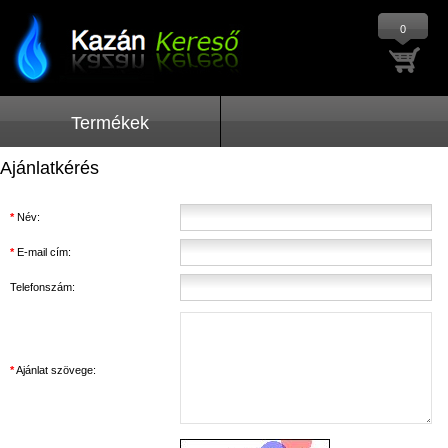
0
Termékek
Ajánlatkérés
*
Név:
*
E-mail cím:
Telefonszám:
*
Ajánlat szövege: