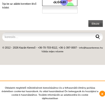
Írja be az alábbi keretben lévő
kódot:
Elküld
© 2012 - 2026 Kazán Kereső - +36-70-703-8112, +36-1-397-0007 -
info@kazankereso.hu
Váltás teljes nézetre
Oldalaink megfelelő működésének biztosításához és a felhasználói élmény javítása
érdekében cookie-kat használunk. Az oldal használatával Ön beleegyezik és hozzájárul a
x
cookie-k használatához. További információk az adatkezelési és cookie
tájékoztatóban