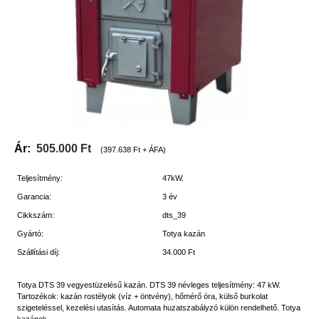
Ár:
505.000 Ft
(397.638 Ft + ÁFA)
Teljesítmény:
47kW.
Garancia:
3 év
Cikkszám:
dts_39
Gyártó:
Totya kazán
Szállítási díj:
34.000 Ft
Totya DTS 39 vegyestüzelésű kazán. DTS 39 névleges teljesítmény: 47 kW.
Tartozékok: kazán rostélyok (víz + öntvény), hőmérő óra, külső burkolat
szigeteléssel, kezelési utasítás. Automata huzatszabályzó külön rendelhető. Totya