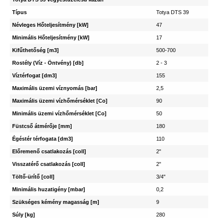
Típus
Totya DTS 39
Névleges Hőteljesítmény [kW]
47
Minimális Hőteljesítmény [kW]
17
Kifűthetőség [m3]
500-700
Rostély (Víz - Öntvény) [db]
2 - 3
Víztérfogat [dm3]
155
Maximális üzemi víznyomás [bar]
2,5
Maximális üzemi vízhőmérséklet [Co]
90
Minimális üzemi vízhőmérséklet [Co]
50
Füstcső átmérője [mm]
180
Égéstér térfogata [dm3]
110
Előremenő csatlakozás [coll]
2"
Visszatérő csatlakozás [coll]
2"
Töltő-ürítő [coll]
3/4"
Minimális huzatigény [mbar]
0,2
Szükséges kémény magasság [m]
9
Súly [kg]
280