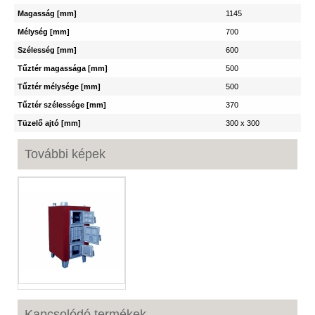
Magasság [mm]
1145
Mélység [mm]
700
Szélesség [mm]
600
Tűztér magassága [mm]
500
Tűztér mélysége [mm]
500
Tűztér szélessége [mm]
370
Tüzelő ajtó [mm]
300 x 300
További képek
Kapcsolódó termékek