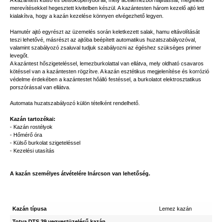
A kazántest külső és belsőköpenyből áll, mely acéllemezből hajlítással, megfelelő
merevítésekkel hegesztett kivitelben készül. A kazántesten három kezelő ajtó lett
kialakítva, hogy a kazán kezelése könnyen elvégezhető legyen.
Hamutér ajtó egyrészt az üzemelés során keletkezett salak, hamu eltávolítását
teszi lehetővé, másrészt az ajtóba beépített automatikus huzatszabályozóval,
valamint szabályozó zsaluval tudjuk szabályozni az égéshez szükséges primer
levegőt.
A kazántest hőszigeteléssel, lemezburkolattal van ellátva, mely oldható csavaros
kötéssel van a kazántesten rögzítve. A kazán esztétikus megjelenítése és korrózió
védelme érdekében a kazántestet hőálló festéssel, a burkolatot elektrosztatikus
porszórással van ellátva.
Automata huzatszabályozó külön tételként rendelhető.
Kazán tartozékai:
- Kazán rostélyok
- Hőmérő óra
- Külső burkolat szigeteléssel
- Kezelési utasítás
A kazán személyes átvételére Inárcson van lehetőség.
Kazán típusa
Lemez kazán
Totya DTS 39 vegyestüzelésű kazán