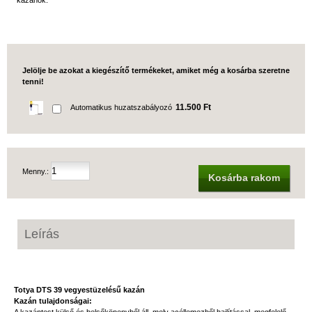
kazánok.
Jelölje be azokat a kiegészítő termékeket, amiket még a kosárba szeretne
tenni!
11.500 Ft
Automatikus huzatszabályozó
Menny.:
Kosárba rakom
Leírás
Totya DTS 39 vegyestüzelésű kazán
Kazán tulajdonságai: