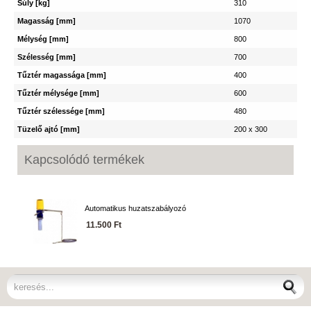
Súly [kg]
310
Magasság [mm]
1070
Mélység [mm]
800
Szélesség [mm]
700
Tűztér magassága [mm]
400
Tűztér mélysége [mm]
600
Tűztér szélessége [mm]
480
Tüzelő ajtó [mm]
200 x 300
Kapcsolódó termékek
Automatikus huzatszabályozó
11.500 Ft