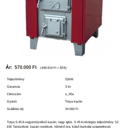
Ár:
570.000 Ft
(448.819 Ft + ÁFA)
Teljesítmény:
52kW.
Garancia:
3 év
Cikkszám:
s_45a
Gyártó:
Totya kazán
Szállítási díj:
34.000 Ft
Totya S 45 A vegyestüzelésű kazán, nagy ajtós. S 45 A névleges teljesítmény: 52
kW. Tartozékok: kazán rostélyok, hőmérő óra, külső burkolat szigeteléssel,