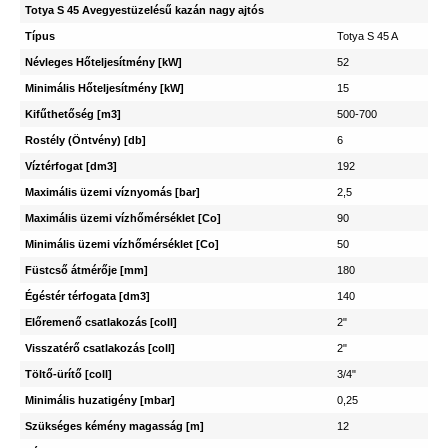
Totya S 45 Avegyestüzelésű kazán nagy ajtós
Típus
Totya S 45 A
Névleges Hőteljesítmény [kW]
52
Minimális Hőteljesítmény [kW]
15
Kifűthetőség [m3]
500-700
Rostély (Öntvény) [db]
6
Víztérfogat [dm3]
192
Maximális üzemi víznyomás [bar]
2,5
Maximális üzemi vízhőmérséklet [Co]
90
Minimális üzemi vízhőmérséklet [Co]
50
Füstcső átmérője [mm]
180
Égéstér térfogata [dm3]
140
Előremenő csatlakozás [coll]
2"
Visszatérő csatlakozás [coll]
2"
Töltő-ürítő [coll]
3/4"
Minimális huzatigény [mbar]
0,25
Szükséges kémény magasság [m]
12