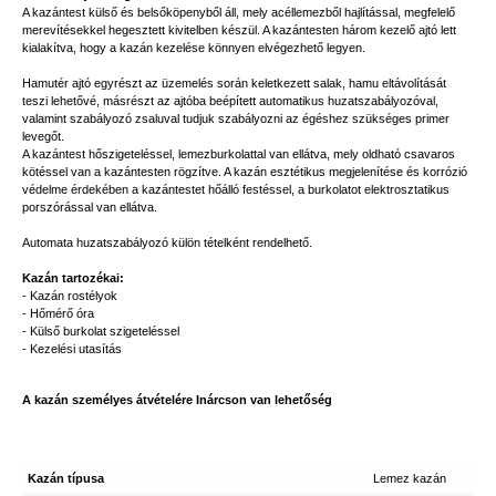
A kazántest külső és belsőköpenyből áll, mely acéllemezből hajlítással, megfelelő
merevítésekkel hegesztett kivitelben készül. A kazántesten három kezelő ajtó lett
kialakítva, hogy a kazán kezelése könnyen elvégezhető legyen.
Hamutér ajtó egyrészt az üzemelés során keletkezett salak, hamu eltávolítását
teszi lehetővé, másrészt az ajtóba beépített automatikus huzatszabályozóval,
valamint szabályozó zsaluval tudjuk szabályozni az égéshez szükséges primer
levegőt.
A kazántest hőszigeteléssel, lemezburkolattal van ellátva, mely oldható csavaros
kötéssel van a kazántesten rögzítve. A kazán esztétikus megjelenítése és korrózió
védelme érdekében a kazántestet hőálló festéssel, a burkolatot elektrosztatikus
porszórással van ellátva.
Automata huzatszabályozó külön tételként rendelhető.
Kazán tartozékai:
- Kazán rostélyok
- Hőmérő óra
- Külső burkolat szigeteléssel
- Kezelési utasítás
A kazán személyes átvételére Inárcson van lehetőség
Kazán típusa
Lemez kazán