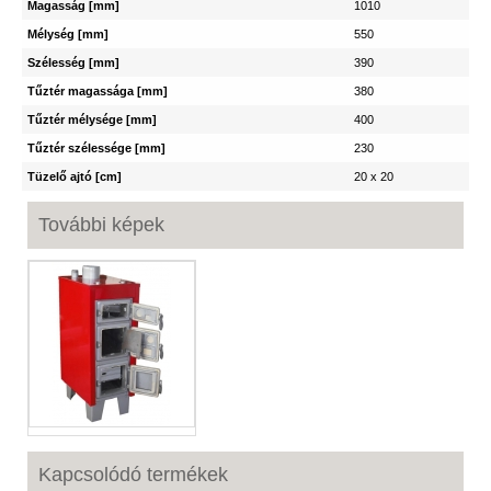
Magasság [mm]
1010
Mélység [mm]
550
Szélesség [mm]
390
Tűztér magassága [mm]
380
Tűztér mélysége [mm]
400
Tűztér szélessége [mm]
230
Tüzelő ajtó [cm]
20 x 20
További képek
Kapcsolódó termékek