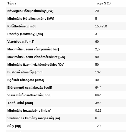
Típus
Totya S 20
Névleges Hőteljesítmény [kW]
20
Minimális Hőteljesítmény [kW]
5
Kifűthetőség [m3]
150-250
Rostély (Öntvény) [db]
3
Víztérfogat [dm3]
60
Maximális üzemi víznyomás [bar]
2,5
Maximális üzemi vízhőmérséklet [Co]
90
Minimális üzemi vízhőmérséklet [Co]
50
Füstcső átmérője [mm]
132
Égéstér térfogata [dm3]
40
Előremenő csatlakozás [coll]
6/4"
Visszatérő csatlakozás [coll]
6/4"
Töltő-ürítő [coll]
3/4"
Minimális huzatigény [mbar]
0,15
Szükséges kémény magasság [m]
6
Súly [kg]
120