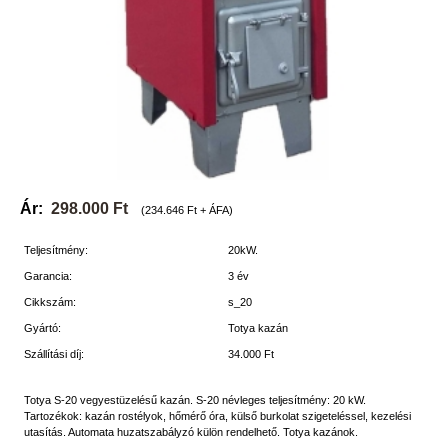
Ár:
298.000 Ft
(234.646 Ft + ÁFA)
Teljesítmény:
20kW.
Garancia:
3 év
Cikkszám:
s_20
Gyártó:
Totya kazán
Szállítási díj:
34.000 Ft
Totya S-20 vegyestüzelésű kazán. S-20 névleges teljesítmény: 20 kW.
Tartozékok: kazán rostélyok, hőmérő óra, külső burkolat szigeteléssel, kezelési
utasítás. Automata huzatszabályzó külön rendelhető. Totya kazánok.