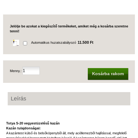
Jelölje be azokat a kiegészítő termékeket, amiket még a kosárba szeretne
tenni!
11.500 Ft
Automatikus huzatszabályozó
Menny.:
Kosárba rakom
Leírás
Totya S-20 vegyestüzelésű kazán
Kazán tulajdonságai:
A kazántest külső és belsőköpenyből áll, mely acéllemezből hajlítással, megfelelő