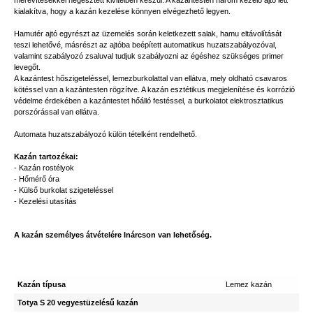
merevítésekkel hegesztett kivitelben készül. A kazántesten három kezelő ajtó lett
kialakítva, hogy a kazán kezelése könnyen elvégezhető legyen.
Hamutér ajtó egyrészt az üzemelés során keletkezett salak, hamu eltávolítását
teszi lehetővé, másrészt az ajtóba beépített automatikus huzatszabályozóval,
valamint szabályozó zsaluval tudjuk szabályozni az égéshez szükséges primer
levegőt.
A kazántest hőszigeteléssel, lemezburkolattal van ellátva, mely oldható csavaros
kötéssel van a kazántesten rögzítve. A kazán esztétikus megjelenítése és korrózió
védelme érdekében a kazántestet hőálló festéssel, a burkolatot elektrosztatikus
porszórással van ellátva.
Automata huzatszabályozó külön tételként rendelhető.
Kazán tartozékai:
- Kazán rostélyok
- Hőmérő óra
- Külső burkolat szigeteléssel
- Kezelési utasítás
A kazán személyes átvételére Inárcson van lehetőség.
Kazán típusa
Lemez kazán
Totya S 20 vegyestüzelésű kazán