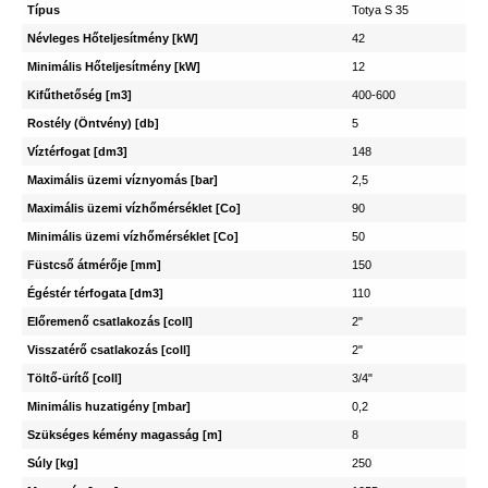
Típus
Totya S 35
Névleges Hőteljesítmény [kW]
42
Minimális Hőteljesítmény [kW]
12
Kifűthetőség [m3]
400-600
Rostély (Öntvény) [db]
5
Víztérfogat [dm3]
148
Maximális üzemi víznyomás [bar]
2,5
Maximális üzemi vízhőmérséklet [Co]
90
Minimális üzemi vízhőmérséklet [Co]
50
Füstcső átmérője [mm]
150
Égéstér térfogata [dm3]
110
Előremenő csatlakozás [coll]
2"
Visszatérő csatlakozás [coll]
2"
Töltő-ürítő [coll]
3/4"
Minimális huzatigény [mbar]
0,2
Szükséges kémény magasság [m]
8
Súly [kg]
250