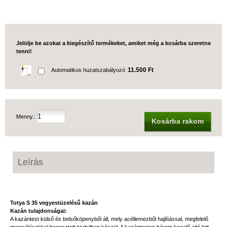
Jelölje be azokat a kiegészítő termékeket, amiket még a kosárba szeretne
tenni!
11.500 Ft
Automatikus huzatszabályozó
Menny.:
Kosárba rakom
Leírás
Totya S 35 vegyestüzelésű kazán
Kazán tulajdonságai:
A kazántest külső és belsőköpenyből áll, mely acéllemezből hajlítással, megfelelő