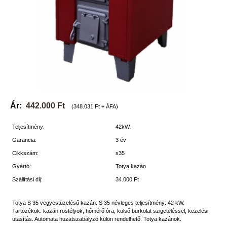
Ár:
442.000 Ft
(348.031 Ft + ÁFA)
Teljesítmény:
42kW.
Garancia:
3 év
Cikkszám:
s35
Gyártó:
Totya kazán
Szállítási díj:
34.000 Ft
Totya S 35 vegyestüzelésű kazán. S 35 névleges teljesítmény: 42 kW.
Tartozékok: kazán rostélyok, hőmérő óra, külső burkolat szigeteléssel, kezelési
utasítás. Automata huzatszabályzó külön rendelhető. Totya kazánok.