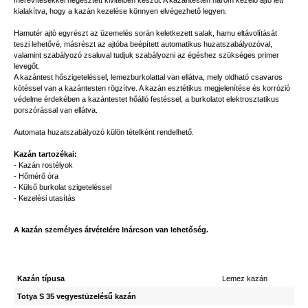
merevítésekkel hegesztett kivitelben készül. A kazántesten három kezelő ajtó lett
kialakítva, hogy a kazán kezelése könnyen elvégezhető legyen.
Hamutér ajtó egyrészt az üzemelés során keletkezett salak, hamu eltávolítását
teszi lehetővé, másrészt az ajtóba beépített automatikus huzatszabályozóval,
valamint szabályozó zsaluval tudjuk szabályozni az égéshez szükséges primer
levegőt.
A kazántest hőszigeteléssel, lemezburkolattal van ellátva, mely oldható csavaros
kötéssel van a kazántesten rögzítve. A kazán esztétikus megjelenítése és korrózió
védelme érdekében a kazántestet hőálló festéssel, a burkolatot elektrosztatikus
porszórással van ellátva.
Automata huzatszabályozó külön tételként rendelhető.
Kazán tartozékai:
- Kazán rostélyok
- Hőmérő óra
- Külső burkolat szigeteléssel
- Kezelési utasítás
A kazán személyes átvételére Inárcson van lehetőség.
Kazán típusa
Lemez kazán
Totya S 35 vegyestüzelésű kazán