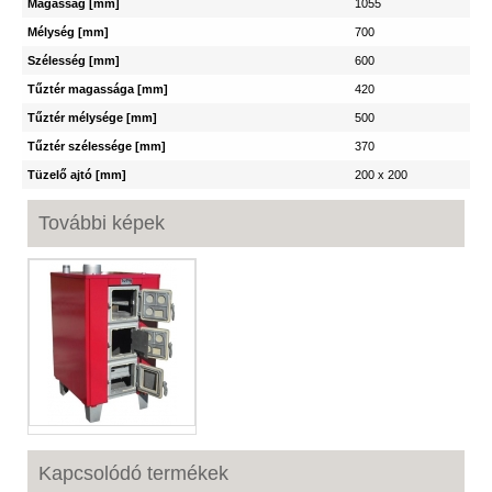
Magasság [mm]
1055
Mélység [mm]
700
Szélesség [mm]
600
Tűztér magassága [mm]
420
Tűztér mélysége [mm]
500
Tűztér szélessége [mm]
370
Tüzelő ajtó [mm]
200 x 200
További képek
Kapcsolódó termékek