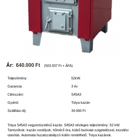
Ár:
640.000 Ft
(503.937 Ft + ÁFA)
Teljesítmény:
52kW.
Garancia:
3 év
Cikkszám:
S45A3
Gyártó:
Totya kazán
Szállítási díj:
34.000 Ft
Totya S45A3 vegyestüzelésű kazán. S45A3 névleges teljesítmény: 52 kW.
Tartozékok: kazán rostélyok, hőmérő óra, külső burkolat szigeteléssel, kezelési
utasítás. Automata huzatszabályzó külön rendelhető. Totya kazánok.